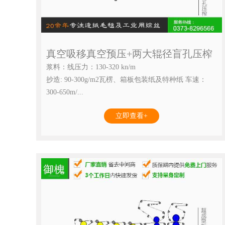
真空吸移真空预压+两大辊径盲孔压榨
浆料：线压力：130-320 kn/m
抄造: 90-300g/m2瓦楞、箱板包装纸及特种纸 车速：
300-650m/...
立即查看+