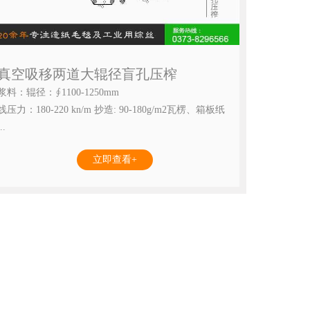
真空吸移两道大辊径盲孔压榨
浆料：辊径：∮1100-1250mm
线压力：180-220 kn/m 抄造: 90-180g/m2瓦楞、箱板纸
..
立即查看+